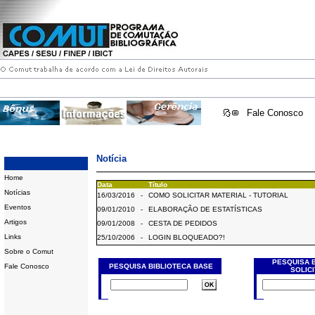
Fale Conosco
Notícia
Home
Data
Título
Notícias
16/03/2016
-
COMO SOLICITAR MATERIAL - TUTORIAL
Eventos
09/01/2010
-
ELABORAÇÃO DE ESTATÍSTICAS
Artigos
09/01/2008
-
CESTA DE PEDIDOS
Links
25/10/2006
-
LOGIN BLOQUEADO?!
Sobre o Comut
PESQUISA 
Fale Conosco
PESQUISA BIBLIOTECA BASE
SOLIC