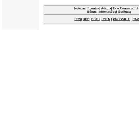
Notícias
|
Eventos
|
Artigos
|
Fale Conosco
|
H
Bônus
|
Informações
|
Gerência
CCN
|
BDB
|
BDTD
|
CNEN
|
PROSSIGA
|
CAP