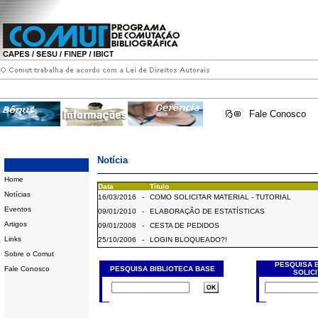
Fale Conosco
Notícia
Home
Data
Título
Notícias
16/03/2016
-
COMO SOLICITAR MATERIAL - TUTORIAL
Eventos
09/01/2010
-
ELABORAÇÃO DE ESTATÍSTICAS
Artigos
09/01/2008
-
CESTA DE PEDIDOS
Links
25/10/2006
-
LOGIN BLOQUEADO?!
Sobre o Comut
PESQUISA 
Fale Conosco
PESQUISA BIBLIOTECA BASE
SOLIC