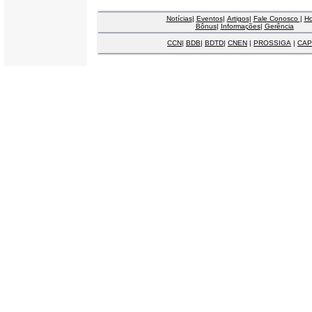
Notícias
|
Eventos
|
Artigos
|
Fale Conosco
|
H
Bônus
|
Informações
|
Gerência
CCN
|
BDB
|
BDTD
|
CNEN
|
PROSSIGA
|
CAP