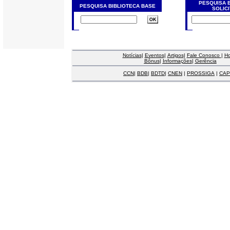
PESQUISA 
PESQUISA BIBLIOTECA BASE
SOLIC
Notícias
|
Eventos
|
Artigos
|
Fale Conosco
|
H
Bônus
|
Informações
|
Gerência
CCN
|
BDB
|
BDTD
|
CNEN
|
PROSSIGA
|
CAP