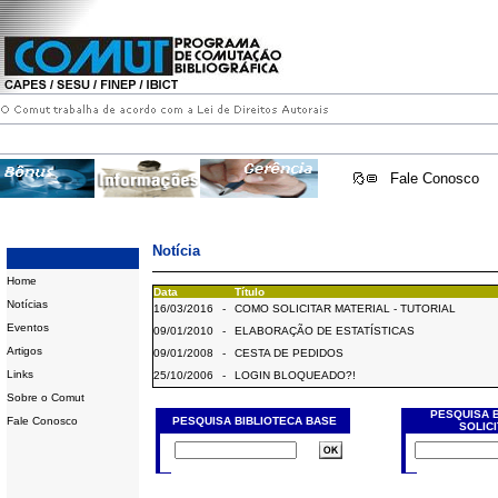
Fale Conosco
Notícia
Home
Data
Título
Notícias
16/03/2016
-
COMO SOLICITAR MATERIAL - TUTORIAL
Eventos
09/01/2010
-
ELABORAÇÃO DE ESTATÍSTICAS
Artigos
09/01/2008
-
CESTA DE PEDIDOS
Links
25/10/2006
-
LOGIN BLOQUEADO?!
Sobre o Comut
PESQUISA 
Fale Conosco
PESQUISA BIBLIOTECA BASE
SOLIC