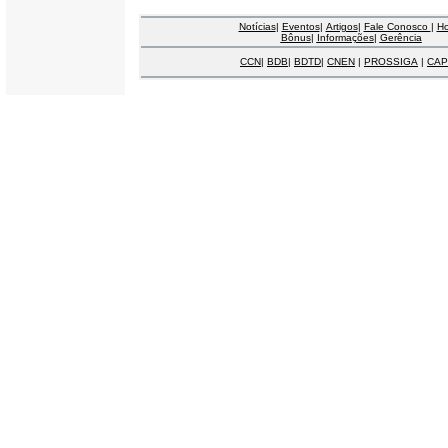
Notícias
|
Eventos
|
Artigos
|
Fale Conosco
|
H
Bônus
|
Informações
|
Gerência
CCN
|
BDB
|
BDTD
|
CNEN
|
PROSSIGA
|
CAP