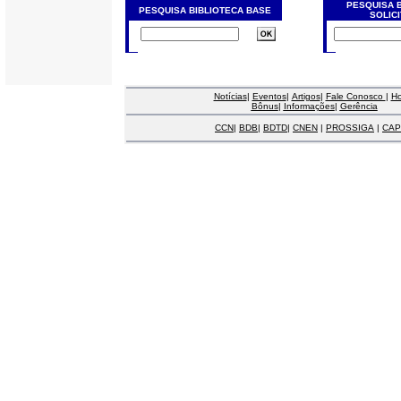
PESQUISA 
PESQUISA BIBLIOTECA BASE
SOLIC
Notícias
|
Eventos
|
Artigos
|
Fale Conosco
|
H
Bônus
|
Informações
|
Gerência
CCN
|
BDB
|
BDTD
|
CNEN
|
PROSSIGA
|
CAP