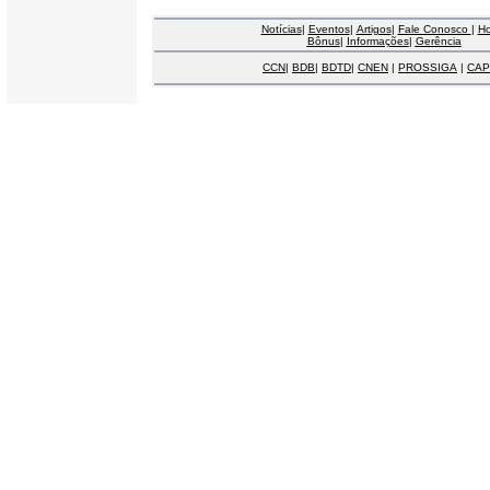
Notícias
|
Eventos
|
Artigos
|
Fale Conosco
|
H
Bônus
|
Informações
|
Gerência
CCN
|
BDB
|
BDTD
|
CNEN
|
PROSSIGA
|
CAP