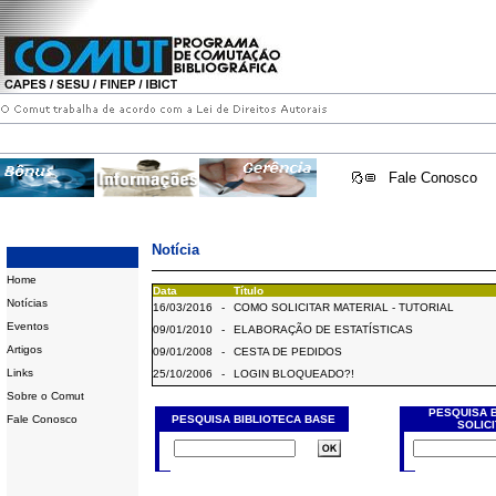
Fale Conosco
Notícia
Home
Data
Título
Notícias
16/03/2016
-
COMO SOLICITAR MATERIAL - TUTORIAL
Eventos
09/01/2010
-
ELABORAÇÃO DE ESTATÍSTICAS
Artigos
09/01/2008
-
CESTA DE PEDIDOS
Links
25/10/2006
-
LOGIN BLOQUEADO?!
Sobre o Comut
PESQUISA 
Fale Conosco
PESQUISA BIBLIOTECA BASE
SOLIC