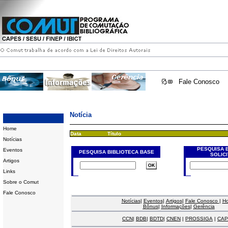
Fale Conosco
Notícia
Home
Data
Título
Notícias
PESQUISA 
Eventos
PESQUISA BIBLIOTECA BASE
SOLIC
Artigos
Links
Sobre o Comut
Fale Conosco
Notícias
|
Eventos
|
Artigos
|
Fale Conosco
|
H
Bônus
|
Informações
|
Gerência
CCN
|
BDB
|
BDTD
|
CNEN
|
PROSSIGA
|
CAP