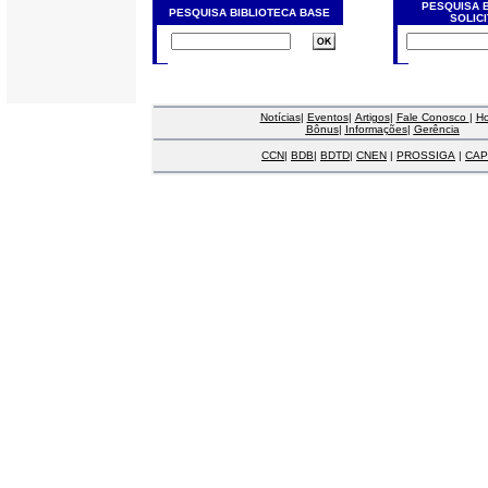
PESQUISA 
PESQUISA BIBLIOTECA BASE
SOLIC
Notícias
|
Eventos
|
Artigos
|
Fale Conosco
|
H
Bônus
|
Informações
|
Gerência
CCN
|
BDB
|
BDTD
|
CNEN
|
PROSSIGA
|
CAP