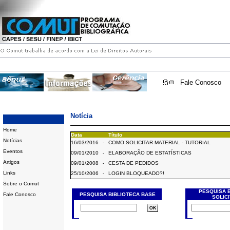
Fale Conosco
Notícia
Home
Data
Título
Notícias
16/03/2016
-
COMO SOLICITAR MATERIAL - TUTORIAL
Eventos
09/01/2010
-
ELABORAÇÃO DE ESTATÍSTICAS
Artigos
09/01/2008
-
CESTA DE PEDIDOS
Links
25/10/2006
-
LOGIN BLOQUEADO?!
Sobre o Comut
PESQUISA 
Fale Conosco
PESQUISA BIBLIOTECA BASE
SOLIC