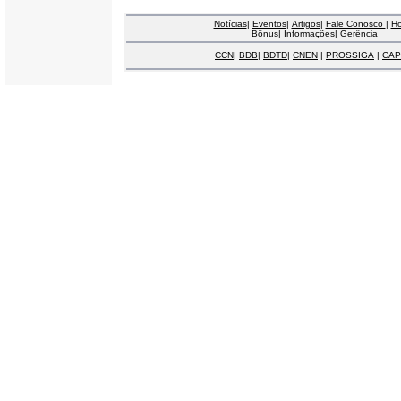
Notícias
|
Eventos
|
Artigos
|
Fale Conosco
|
H
Bônus
|
Informações
|
Gerência
CCN
|
BDB
|
BDTD
|
CNEN
|
PROSSIGA
|
CAP