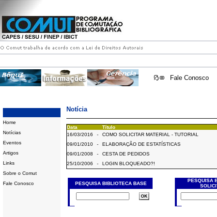
Fale Conosco
Notícia
Home
Data
Título
Notícias
16/03/2016
-
COMO SOLICITAR MATERIAL - TUTORIAL
Eventos
09/01/2010
-
ELABORAÇÃO DE ESTATÍSTICAS
Artigos
09/01/2008
-
CESTA DE PEDIDOS
Links
25/10/2006
-
LOGIN BLOQUEADO?!
Sobre o Comut
PESQUISA 
Fale Conosco
PESQUISA BIBLIOTECA BASE
SOLIC