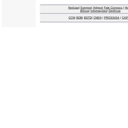
Notícias
|
Eventos
|
Artigos
|
Fale Conosco
|
H
Bônus
|
Informações
|
Gerência
CCN
|
BDB
|
BDTD
|
CNEN
|
PROSSIGA
|
CAP