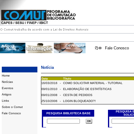
Fale Conosco
Notícia
Home
Data
Título
Notícias
16/03/2016
-
COMO SOLICITAR MATERIAL - TUTORIAL
Eventos
09/01/2010
-
ELABORAÇÃO DE ESTATÍSTICAS
Artigos
09/01/2008
-
CESTA DE PEDIDOS
Links
25/10/2006
-
LOGIN BLOQUEADO?!
Sobre o Comut
PESQUISA 
Fale Conosco
PESQUISA BIBLIOTECA BASE
SOLIC