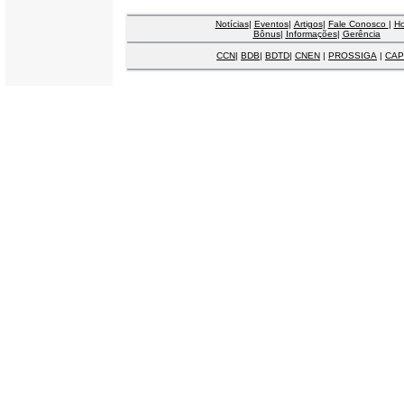
Notícias
|
Eventos
|
Artigos
|
Fale Conosco
|
H
Bônus
|
Informações
|
Gerência
CCN
|
BDB
|
BDTD
|
CNEN
|
PROSSIGA
|
CAP