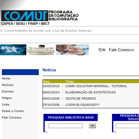
Fale Conosco
Notícia
Home
Data
Título
Notícias
16/03/2016
-
COMO SOLICITAR MATERIAL - TUTORIAL
Eventos
09/01/2010
-
ELABORAÇÃO DE ESTATÍSTICAS
Artigos
09/01/2008
-
CESTA DE PEDIDOS
Links
25/10/2006
-
LOGIN BLOQUEADO?!
Sobre o Comut
PESQUISA 
Fale Conosco
PESQUISA BIBLIOTECA BASE
SOLIC