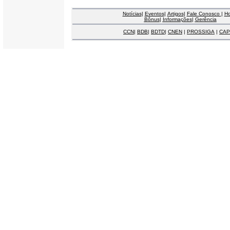
Notícias
|
Eventos
|
Artigos
|
Fale Conosco
|
H
Bônus
|
Informações
|
Gerência
CCN
|
BDB
|
BDTD
|
CNEN
|
PROSSIGA
|
CAP