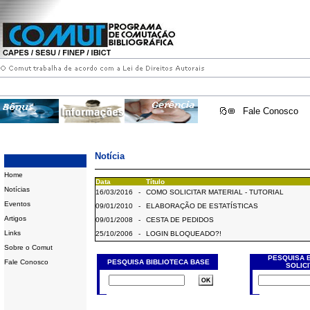
Fale Conosco
Notícia
Home
Data
Título
Notícias
16/03/2016
-
COMO SOLICITAR MATERIAL - TUTORIAL
Eventos
09/01/2010
-
ELABORAÇÃO DE ESTATÍSTICAS
Artigos
09/01/2008
-
CESTA DE PEDIDOS
Links
25/10/2006
-
LOGIN BLOQUEADO?!
Sobre o Comut
PESQUISA 
Fale Conosco
PESQUISA BIBLIOTECA BASE
SOLIC