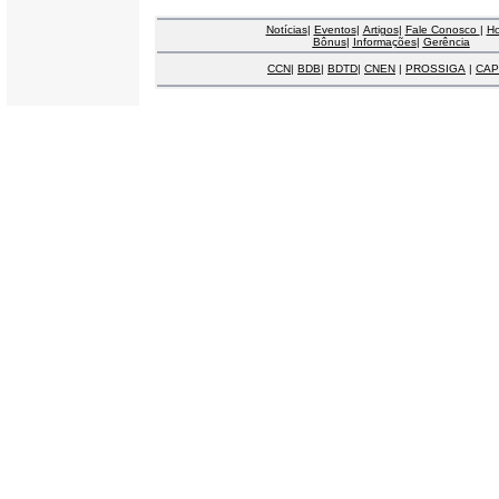
Notícias
|
Eventos
|
Artigos
|
Fale Conosco
|
H
Bônus
|
Informações
|
Gerência
CCN
|
BDB
|
BDTD
|
CNEN
|
PROSSIGA
|
CAP