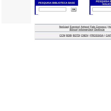
PESQUISA 
PESQUISA BIBLIOTECA BASE
SOLIC
Notícias
|
Eventos
|
Artigos
|
Fale Conosco
|
H
Bônus
|
Informações
|
Gerência
CCN
|
BDB
|
BDTD
|
CNEN
|
PROSSIGA
|
CAP