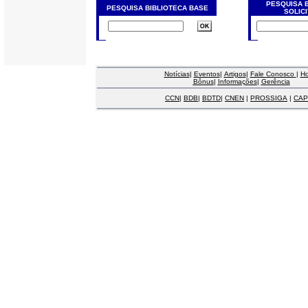
PESQUISA 
PESQUISA BIBLIOTECA BASE
SOLIC
Notícias
|
Eventos
|
Artigos
|
Fale Conosco
|
H
Bônus
|
Informações
|
Gerência
CCN
|
BDB
|
BDTD
|
CNEN
|
PROSSIGA
|
CAP