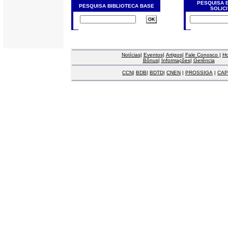
PESQUISA 
PESQUISA BIBLIOTECA BASE
SOLIC
Notícias
|
Eventos
|
Artigos
|
Fale Conosco
|
H
Bônus
|
Informações
|
Gerência
CCN
|
BDB
|
BDTD
|
CNEN
|
PROSSIGA
|
CAP