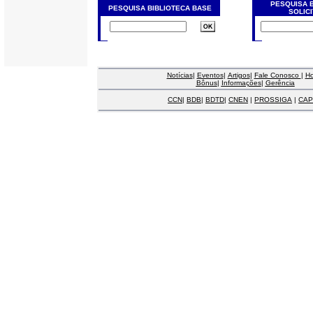
PESQUISA 
PESQUISA BIBLIOTECA BASE
SOLIC
Notícias
|
Eventos
|
Artigos
|
Fale Conosco
|
H
Bônus
|
Informações
|
Gerência
CCN
|
BDB
|
BDTD
|
CNEN
|
PROSSIGA
|
CAP