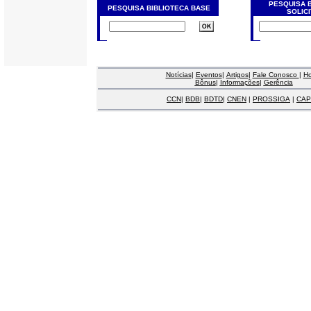
PESQUISA 
PESQUISA BIBLIOTECA BASE
SOLIC
Notícias
|
Eventos
|
Artigos
|
Fale Conosco
|
H
Bônus
|
Informações
|
Gerência
CCN
|
BDB
|
BDTD
|
CNEN
|
PROSSIGA
|
CAP