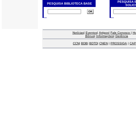
PESQUISA 
PESQUISA BIBLIOTECA BASE
SOLIC
Notícias
|
Eventos
|
Artigos
|
Fale Conosco
|
H
Bônus
|
Informações
|
Gerência
CCN
|
BDB
|
BDTD
|
CNEN
|
PROSSIGA
|
CAP