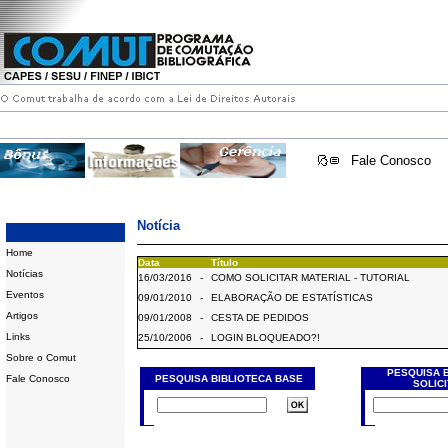
Fale Conosco
Notícia
Home
Data
Título
Notícias
16/03/2016
-
COMO SOLICITAR MATERIAL - TUTORIAL
Eventos
09/01/2010
-
ELABORAÇÃO DE ESTATÍSTICAS
Artigos
09/01/2008
-
CESTA DE PEDIDOS
Links
25/10/2006
-
LOGIN BLOQUEADO?!
Sobre o Comut
PESQUISA 
Fale Conosco
PESQUISA BIBLIOTECA BASE
SOLIC