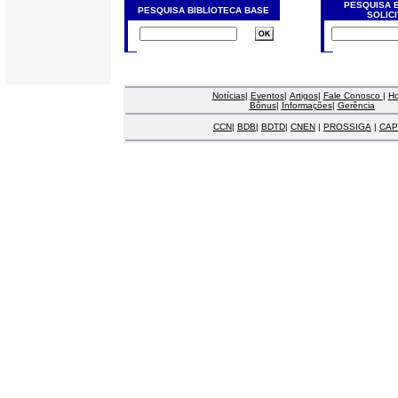
PESQUISA 
PESQUISA BIBLIOTECA BASE
SOLIC
Notícias
|
Eventos
|
Artigos
|
Fale Conosco
|
H
Bônus
|
Informações
|
Gerência
CCN
|
BDB
|
BDTD
|
CNEN
|
PROSSIGA
|
CAP