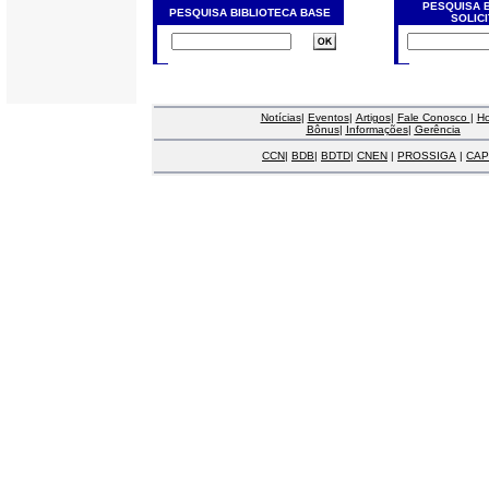
PESQUISA 
PESQUISA BIBLIOTECA BASE
SOLIC
Notícias
|
Eventos
|
Artigos
|
Fale Conosco
|
H
Bônus
|
Informações
|
Gerência
CCN
|
BDB
|
BDTD
|
CNEN
|
PROSSIGA
|
CAP