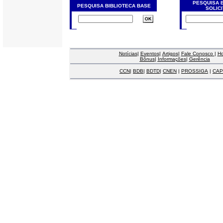
PESQUISA 
PESQUISA BIBLIOTECA BASE
SOLIC
Notícias
|
Eventos
|
Artigos
|
Fale Conosco
|
H
Bônus
|
Informações
|
Gerência
CCN
|
BDB
|
BDTD
|
CNEN
|
PROSSIGA
|
CAP