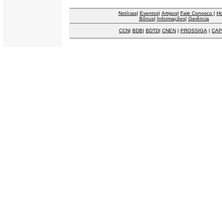
Notícias
|
Eventos
|
Artigos
|
Fale Conosco
|
H
Bônus
|
Informações
|
Gerência
CCN
|
BDB
|
BDTD
|
CNEN
|
PROSSIGA
|
CAP