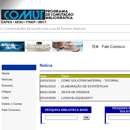
Fale Conosco
Notícia
Home
Data
Título
Notícias
16/03/2016
-
COMO SOLICITAR MATERIAL - TUTORIAL
Eventos
09/01/2010
-
ELABORAÇÃO DE ESTATÍSTICAS
Artigos
09/01/2008
-
CESTA DE PEDIDOS
Links
25/10/2006
-
LOGIN BLOQUEADO?!
Sobre o Comut
PESQUISA 
Fale Conosco
PESQUISA BIBLIOTECA BASE
SOLIC