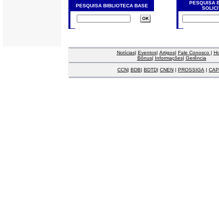
PESQUISA 
PESQUISA BIBLIOTECA BASE
SOLIC
Notícias
|
Eventos
|
Artigos
|
Fale Conosco
|
H
Bônus
|
Informações
|
Gerência
CCN
|
BDB
|
BDTD
|
CNEN
|
PROSSIGA
|
CAP