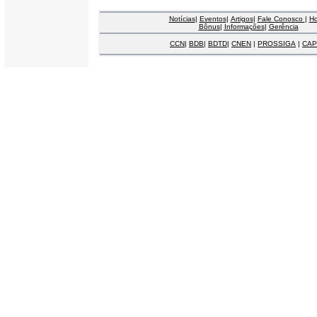
Notícias
|
Eventos
|
Artigos
|
Fale Conosco
|
H
Bônus
|
Informações
|
Gerência
CCN
|
BDB
|
BDTD
|
CNEN
|
PROSSIGA
|
CAP