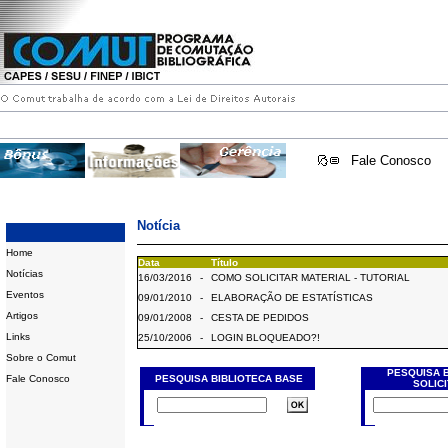
Fale Conosco
Notícia
Home
Data
Título
Notícias
16/03/2016
-
COMO SOLICITAR MATERIAL - TUTORIAL
Eventos
09/01/2010
-
ELABORAÇÃO DE ESTATÍSTICAS
Artigos
09/01/2008
-
CESTA DE PEDIDOS
Links
25/10/2006
-
LOGIN BLOQUEADO?!
Sobre o Comut
PESQUISA 
Fale Conosco
PESQUISA BIBLIOTECA BASE
SOLIC