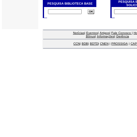
PESQUISA 
PESQUISA BIBLIOTECA BASE
SOLIC
Notícias
|
Eventos
|
Artigos
|
Fale Conosco
|
H
Bônus
|
Informações
|
Gerência
CCN
|
BDB
|
BDTD
|
CNEN
|
PROSSIGA
|
CAP