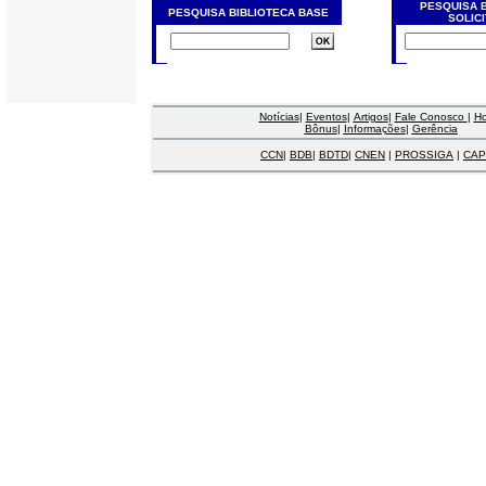
PESQUISA 
PESQUISA BIBLIOTECA BASE
SOLIC
Notícias
|
Eventos
|
Artigos
|
Fale Conosco
|
H
Bônus
|
Informações
|
Gerência
CCN
|
BDB
|
BDTD
|
CNEN
|
PROSSIGA
|
CAP