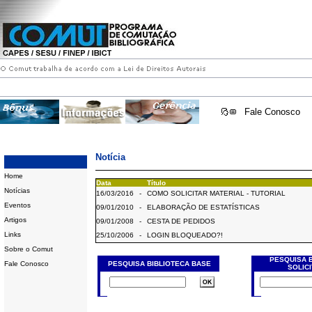
Fale Conosco
Notícia
Home
Data
Título
Notícias
16/03/2016
-
COMO SOLICITAR MATERIAL - TUTORIAL
Eventos
09/01/2010
-
ELABORAÇÃO DE ESTATÍSTICAS
Artigos
09/01/2008
-
CESTA DE PEDIDOS
Links
25/10/2006
-
LOGIN BLOQUEADO?!
Sobre o Comut
PESQUISA 
Fale Conosco
PESQUISA BIBLIOTECA BASE
SOLIC