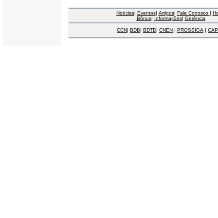
Notícias
|
Eventos
|
Artigos
|
Fale Conosco
|
H
Bônus
|
Informações
|
Gerência
CCN
|
BDB
|
BDTD
|
CNEN
|
PROSSIGA
|
CAP