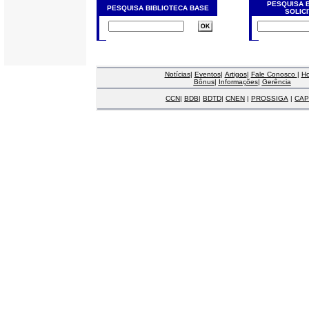
PESQUISA 
PESQUISA BIBLIOTECA BASE
SOLIC
Notícias
|
Eventos
|
Artigos
|
Fale Conosco
|
H
Bônus
|
Informações
|
Gerência
CCN
|
BDB
|
BDTD
|
CNEN
|
PROSSIGA
|
CAP