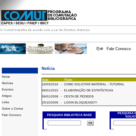
Fale Conosco
Notícia
Home
Data
Título
Notícias
16/03/2016
-
COMO SOLICITAR MATERIAL - TUTORIAL
Eventos
09/01/2010
-
ELABORAÇÃO DE ESTATÍSTICAS
Artigos
09/01/2008
-
CESTA DE PEDIDOS
Links
25/10/2006
-
LOGIN BLOQUEADO?!
Sobre o Comut
PESQUISA 
Fale Conosco
PESQUISA BIBLIOTECA BASE
SOLIC