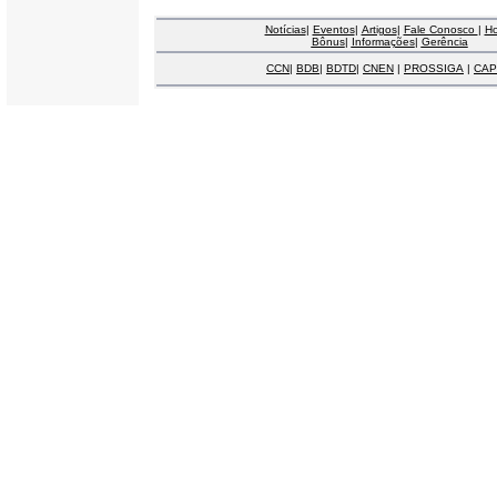
Notícias
|
Eventos
|
Artigos
|
Fale Conosco
|
H
Bônus
|
Informações
|
Gerência
CCN
|
BDB
|
BDTD
|
CNEN
|
PROSSIGA
|
CAP