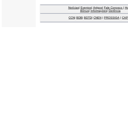
Notícias
|
Eventos
|
Artigos
|
Fale Conosco
|
H
Bônus
|
Informações
|
Gerência
CCN
|
BDB
|
BDTD
|
CNEN
|
PROSSIGA
|
CAP