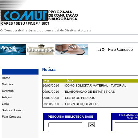
Fale Conosco
Notícia
Home
Data
Título
Notícias
16/03/2016
-
COMO SOLICITAR MATERIAL - TUTORIAL
Eventos
09/01/2010
-
ELABORAÇÃO DE ESTATÍSTICAS
Artigos
09/01/2008
-
CESTA DE PEDIDOS
Links
25/10/2006
-
LOGIN BLOQUEADO?!
Sobre o Comut
PESQUISA 
Fale Conosco
PESQUISA BIBLIOTECA BASE
SOLIC