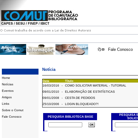
Fale Conosco
Notícia
Home
Data
Título
Notícias
16/03/2016
-
COMO SOLICITAR MATERIAL - TUTORIAL
Eventos
09/01/2010
-
ELABORAÇÃO DE ESTATÍSTICAS
Artigos
09/01/2008
-
CESTA DE PEDIDOS
Links
25/10/2006
-
LOGIN BLOQUEADO?!
Sobre o Comut
PESQUISA 
Fale Conosco
PESQUISA BIBLIOTECA BASE
SOLIC