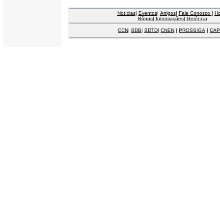
Notícias
|
Eventos
|
Artigos
|
Fale Conosco
|
H
Bônus
|
Informações
|
Gerência
CCN
|
BDB
|
BDTD
|
CNEN
|
PROSSIGA
|
CAP