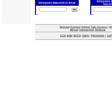
PESQUISA 
PESQUISA BIBLIOTECA BASE
SOLIC
Notícias
|
Eventos
|
Artigos
|
Fale Conosco
|
H
Bônus
|
Informações
|
Gerência
CCN
|
BDB
|
BDTD
|
CNEN
|
PROSSIGA
|
CAP