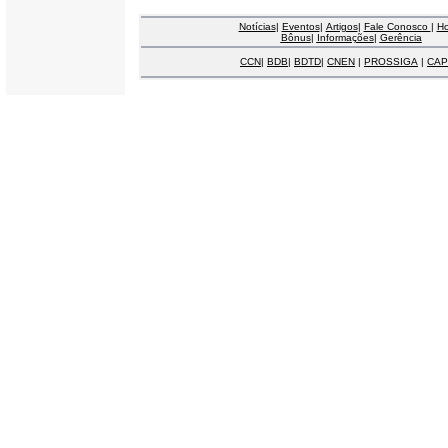
Notícias
|
Eventos
|
Artigos
|
Fale Conosco
|
H
Bônus
|
Informações
|
Gerência
CCN
|
BDB
|
BDTD
|
CNEN
|
PROSSIGA
|
CAP