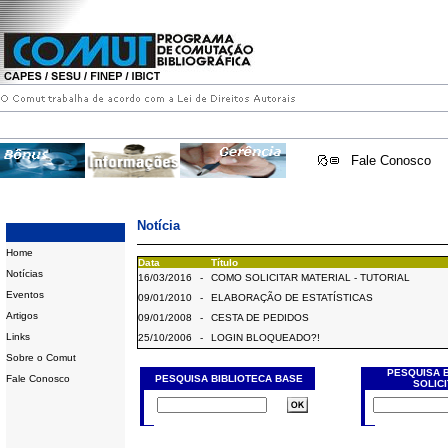
Fale Conosco
Notícia
Home
Data
Título
Notícias
16/03/2016
-
COMO SOLICITAR MATERIAL - TUTORIAL
Eventos
09/01/2010
-
ELABORAÇÃO DE ESTATÍSTICAS
Artigos
09/01/2008
-
CESTA DE PEDIDOS
Links
25/10/2006
-
LOGIN BLOQUEADO?!
Sobre o Comut
PESQUISA 
Fale Conosco
PESQUISA BIBLIOTECA BASE
SOLIC