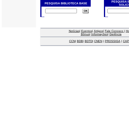
PESQUISA 
PESQUISA BIBLIOTECA BASE
SOLIC
Notícias
|
Eventos
|
Artigos
|
Fale Conosco
|
H
Bônus
|
Informações
|
Gerência
CCN
|
BDB
|
BDTD
|
CNEN
|
PROSSIGA
|
CAP