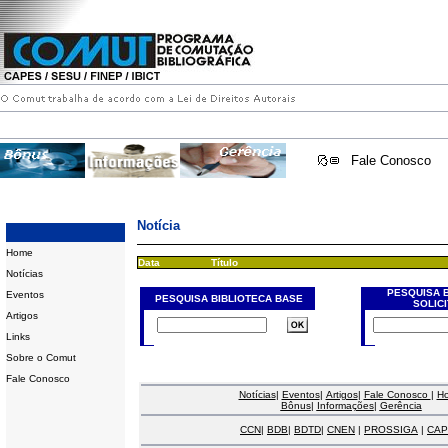
Fale Conosco
Notícia
Home
Data
Título
Notícias
PESQUISA 
Eventos
PESQUISA BIBLIOTECA BASE
SOLIC
Artigos
Links
Sobre o Comut
Fale Conosco
Notícias
|
Eventos
|
Artigos
|
Fale Conosco
|
H
Bônus
|
Informações
|
Gerência
CCN
|
BDB
|
BDTD
|
CNEN
|
PROSSIGA
|
CAP