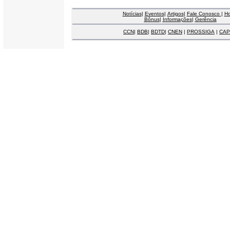
Notícias
|
Eventos
|
Artigos
|
Fale Conosco
|
H
Bônus
|
Informações
|
Gerência
CCN
|
BDB
|
BDTD
|
CNEN
|
PROSSIGA
|
CAP