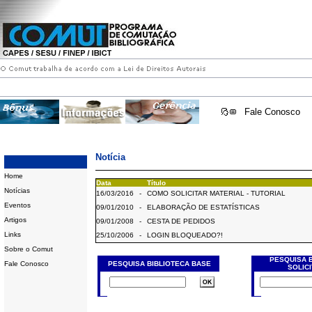
Fale Conosco
Notícia
Home
Data
Título
Notícias
16/03/2016
-
COMO SOLICITAR MATERIAL - TUTORIAL
Eventos
09/01/2010
-
ELABORAÇÃO DE ESTATÍSTICAS
Artigos
09/01/2008
-
CESTA DE PEDIDOS
Links
25/10/2006
-
LOGIN BLOQUEADO?!
Sobre o Comut
PESQUISA 
Fale Conosco
PESQUISA BIBLIOTECA BASE
SOLIC