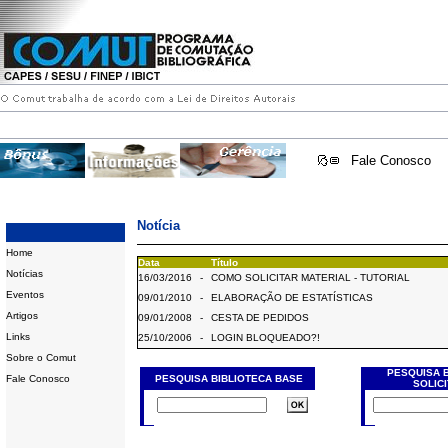
Fale Conosco
Notícia
Home
Data
Título
Notícias
16/03/2016
-
COMO SOLICITAR MATERIAL - TUTORIAL
Eventos
09/01/2010
-
ELABORAÇÃO DE ESTATÍSTICAS
Artigos
09/01/2008
-
CESTA DE PEDIDOS
Links
25/10/2006
-
LOGIN BLOQUEADO?!
Sobre o Comut
PESQUISA 
Fale Conosco
PESQUISA BIBLIOTECA BASE
SOLIC