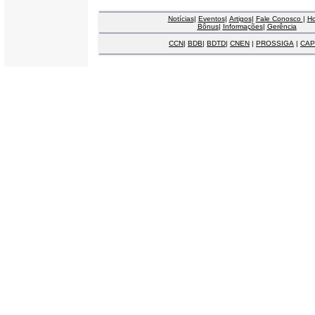
Notícias
|
Eventos
|
Artigos
|
Fale Conosco
|
H
Bônus
|
Informações
|
Gerência
CCN
|
BDB
|
BDTD
|
CNEN
|
PROSSIGA
|
CAP