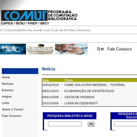
Fale Conosco
Notícia
Home
Data
Título
Notícias
16/03/2016
-
COMO SOLICITAR MATERIAL - TUTORIAL
Eventos
09/01/2010
-
ELABORAÇÃO DE ESTATÍSTICAS
Artigos
09/01/2008
-
CESTA DE PEDIDOS
Links
25/10/2006
-
LOGIN BLOQUEADO?!
Sobre o Comut
PESQUISA 
Fale Conosco
PESQUISA BIBLIOTECA BASE
SOLIC