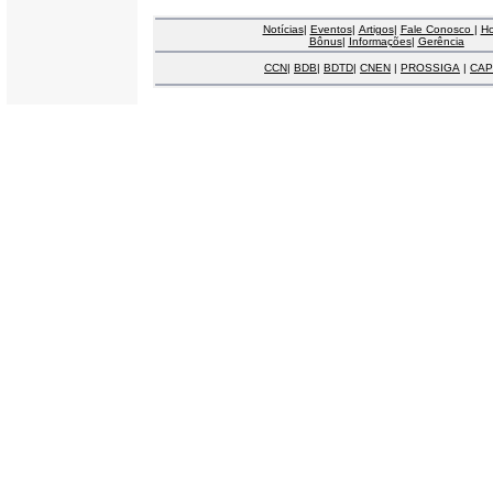
Notícias
|
Eventos
|
Artigos
|
Fale Conosco
|
H
Bônus
|
Informações
|
Gerência
CCN
|
BDB
|
BDTD
|
CNEN
|
PROSSIGA
|
CAP