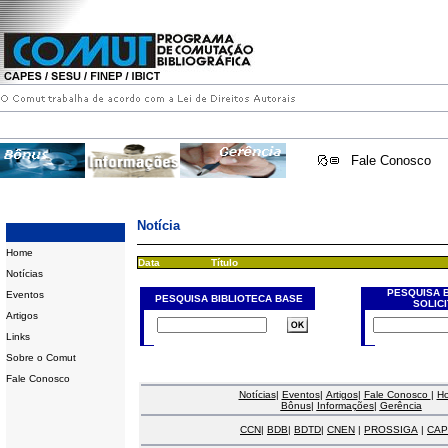
Fale Conosco
Notícia
Home
Data
Título
Notícias
PESQUISA 
Eventos
PESQUISA BIBLIOTECA BASE
SOLIC
Artigos
Links
Sobre o Comut
Fale Conosco
Notícias
|
Eventos
|
Artigos
|
Fale Conosco
|
H
Bônus
|
Informações
|
Gerência
CCN
|
BDB
|
BDTD
|
CNEN
|
PROSSIGA
|
CAP