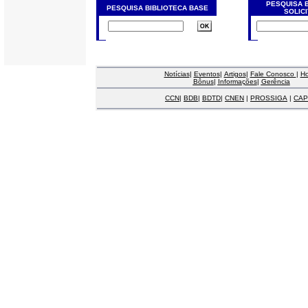
PESQUISA 
PESQUISA BIBLIOTECA BASE
SOLIC
Notícias
|
Eventos
|
Artigos
|
Fale Conosco
|
H
Bônus
|
Informações
|
Gerência
CCN
|
BDB
|
BDTD
|
CNEN
|
PROSSIGA
|
CAP