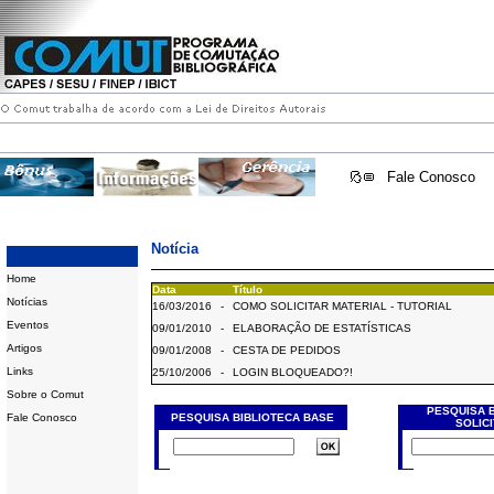
Fale Conosco
Notícia
Home
Data
Título
Notícias
16/03/2016
-
COMO SOLICITAR MATERIAL - TUTORIAL
Eventos
09/01/2010
-
ELABORAÇÃO DE ESTATÍSTICAS
Artigos
09/01/2008
-
CESTA DE PEDIDOS
Links
25/10/2006
-
LOGIN BLOQUEADO?!
Sobre o Comut
PESQUISA 
Fale Conosco
PESQUISA BIBLIOTECA BASE
SOLIC