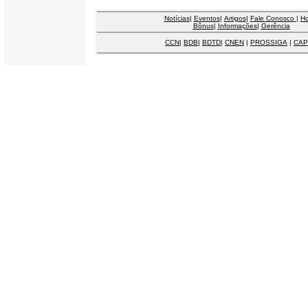
Notícias
|
Eventos
|
Artigos
|
Fale Conosco
|
H
Bônus
|
Informações
|
Gerência
CCN
|
BDB
|
BDTD
|
CNEN
|
PROSSIGA
|
CAP