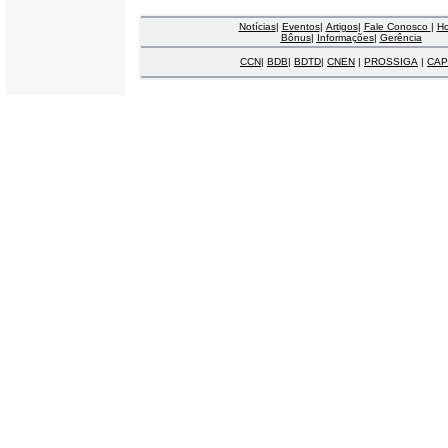
Notícias
|
Eventos
|
Artigos
|
Fale Conosco
|
H
Bônus
|
Informações
|
Gerência
CCN
|
BDB
|
BDTD
|
CNEN
|
PROSSIGA
|
CAP