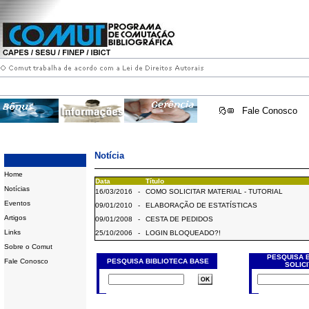
Fale Conosco
Notícia
Home
Data
Título
Notícias
16/03/2016
-
COMO SOLICITAR MATERIAL - TUTORIAL
Eventos
09/01/2010
-
ELABORAÇÃO DE ESTATÍSTICAS
Artigos
09/01/2008
-
CESTA DE PEDIDOS
Links
25/10/2006
-
LOGIN BLOQUEADO?!
Sobre o Comut
PESQUISA 
Fale Conosco
PESQUISA BIBLIOTECA BASE
SOLIC