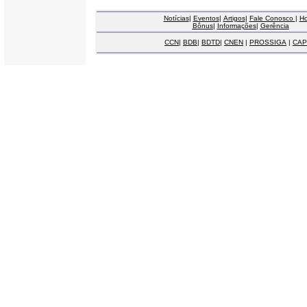
Notícias
|
Eventos
|
Artigos
|
Fale Conosco
|
H
Bônus
|
Informações
|
Gerência
CCN
|
BDB
|
BDTD
|
CNEN
|
PROSSIGA
|
CAP