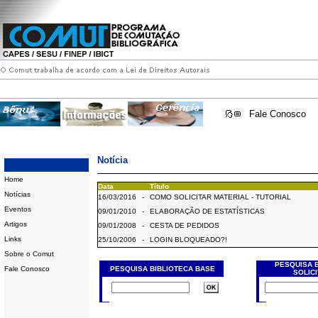
Fale Conosco
Notícia
Home
Data
Título
Notícias
16/03/2016
-
COMO SOLICITAR MATERIAL - TUTORIAL
Eventos
09/01/2010
-
ELABORAÇÃO DE ESTATÍSTICAS
Artigos
09/01/2008
-
CESTA DE PEDIDOS
Links
25/10/2006
-
LOGIN BLOQUEADO?!
Sobre o Comut
PESQUISA 
Fale Conosco
PESQUISA BIBLIOTECA BASE
SOLIC