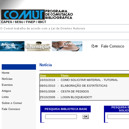
Fale Conosco
Notícia
Home
Data
Título
Notícias
16/03/2016
-
COMO SOLICITAR MATERIAL - TUTORIAL
Eventos
09/01/2010
-
ELABORAÇÃO DE ESTATÍSTICAS
Artigos
09/01/2008
-
CESTA DE PEDIDOS
Links
25/10/2006
-
LOGIN BLOQUEADO?!
Sobre o Comut
PESQUISA 
Fale Conosco
PESQUISA BIBLIOTECA BASE
SOLIC