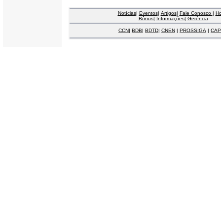
Notícias
|
Eventos
|
Artigos
|
Fale Conosco
|
H
Bônus
|
Informações
|
Gerência
CCN
|
BDB
|
BDTD
|
CNEN
|
PROSSIGA
|
CAP