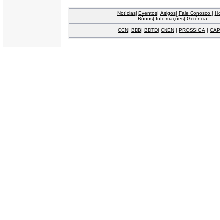
Notícias
|
Eventos
|
Artigos
|
Fale Conosco
|
H
Bônus
|
Informações
|
Gerência
CCN
|
BDB
|
BDTD
|
CNEN
|
PROSSIGA
|
CAP