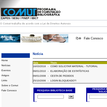
Fale Conosco
Notícia
Home
Data
Título
Notícias
16/03/2016
-
COMO SOLICITAR MATERIAL - TUTORIAL
Eventos
09/01/2010
-
ELABORAÇÃO DE ESTATÍSTICAS
Artigos
09/01/2008
-
CESTA DE PEDIDOS
Links
25/10/2006
-
LOGIN BLOQUEADO?!
Sobre o Comut
PESQUISA 
Fale Conosco
PESQUISA BIBLIOTECA BASE
SOLIC