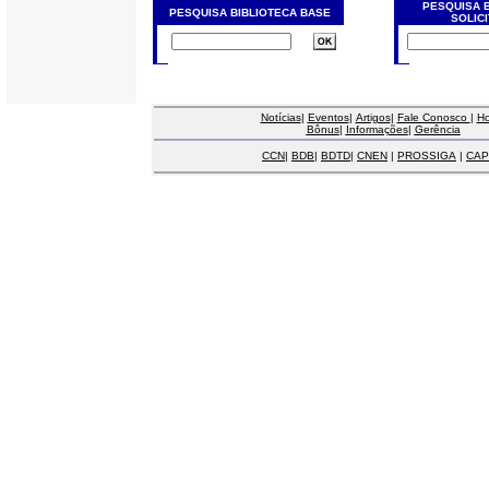
PESQUISA 
PESQUISA BIBLIOTECA BASE
SOLIC
Notícias
|
Eventos
|
Artigos
|
Fale Conosco
|
H
Bônus
|
Informações
|
Gerência
CCN
|
BDB
|
BDTD
|
CNEN
|
PROSSIGA
|
CAP