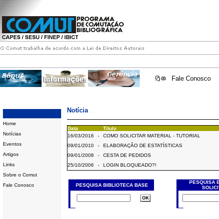
Fale Conosco
Notícia
Home
Data
Título
Notícias
16/03/2016
-
COMO SOLICITAR MATERIAL - TUTORIAL
Eventos
09/01/2010
-
ELABORAÇÃO DE ESTATÍSTICAS
Artigos
09/01/2008
-
CESTA DE PEDIDOS
Links
25/10/2006
-
LOGIN BLOQUEADO?!
Sobre o Comut
PESQUISA 
Fale Conosco
PESQUISA BIBLIOTECA BASE
SOLIC