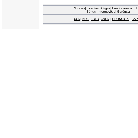
Notícias
|
Eventos
|
Artigos
|
Fale Conosco
|
H
Bônus
|
Informações
|
Gerência
CCN
|
BDB
|
BDTD
|
CNEN
|
PROSSIGA
|
CAP