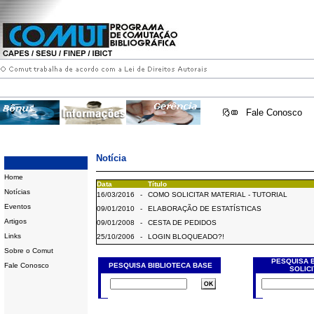
Fale Conosco
Notícia
Home
Data
Título
Notícias
16/03/2016
-
COMO SOLICITAR MATERIAL - TUTORIAL
Eventos
09/01/2010
-
ELABORAÇÃO DE ESTATÍSTICAS
Artigos
09/01/2008
-
CESTA DE PEDIDOS
Links
25/10/2006
-
LOGIN BLOQUEADO?!
Sobre o Comut
PESQUISA 
Fale Conosco
PESQUISA BIBLIOTECA BASE
SOLIC